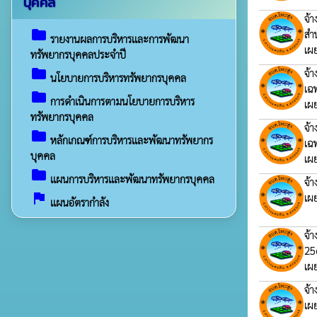
บุคคล
จ้
folder
สำ
รายงานผลการบริหารและการพัฒนา
เผ
ทรัพยากรบุคคลประจำปี
folder
จ้
นโยบายการบริหารทรัพยากรบุคคล
เฉ
folder
การดำเนินการตามนโยบายการบริหาร
เผ
ทรัพยากรบุคคล
จ้
folder
หลักเกณฑ์การบริหารและพัฒนาทรัพยากร
เฉ
บุคคล
เผ
folder
แผนการบริหารและพัฒนาทรัพยากรบุคคล
จ้
assistant_photo
เผ
แผนอัตรากำลัง
จ้า
25
เผ
จ้
เผ