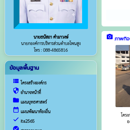
camera_alt
นายธนัสถา คำมาวงษ์
ภาพกิ
นายกองค์การบริหารส่วนตำบลโพนสูง
โทร : 088-4865816
ข้อมูลพื้นฐาน
view_list
โครงสร้างองค์กร
security
อำนาจหน้าที่
folder
แผนยุทธศาสตร์
date_range
แผนพัฒนาท้องถิ่น
โครงก
check
ita2565
อ
check_circle