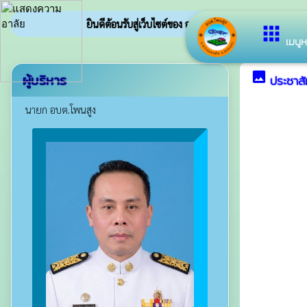
ยินดีต้อนรับสู่เว็บไซต์ของ องค์การบริหารส่วนตำบลโพนสูง
apps
เมนูห
image
ผู้บริหาร
ประชาสั
นายก อบต.โพนสูง