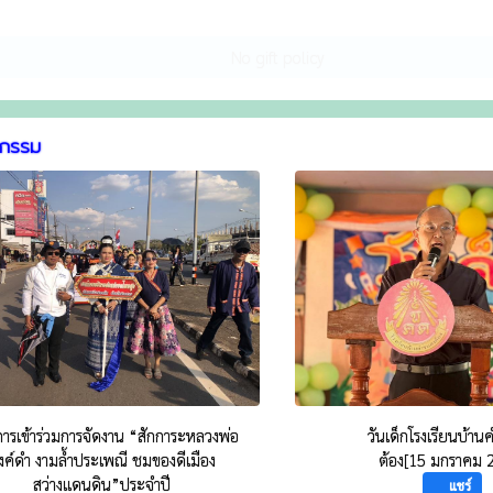
No gift policy
จกรรม
ารเข้าร่วมการจัดงาน “สักการะหลวงพ่อ
วันเด็กโรงเรียนบ้า
งค์ดำ งามล้ำประเพณี ชมของดีเมือง
ต้อง[15 มกราคม 
สว่างแดนดิน”ประจำปี
แชร์