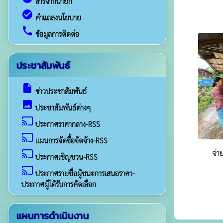
สารจากนายก
check_circle
คำแถลงนโยบาย
call
ข้อมูลการติดต่อ
ประชาสัมพันธ์
insert_drive_file
ข่าวประชาสัมพันธ์
image
ประชาสัมพันธ์ต่างๆ
cast
ประกาศราคากลาง-RSS
cast
แผนการจัดซื้อจัดจ้าง-RSS
cast
จ่า
ประกาศเชิญชวน-RSS
cast
ประกาศรายชื่อผู้ชนะการเสนอราคา-
ประกาศผู้ได้รับการคัดเลือก
แผนการดำเนินงาน