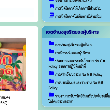
ช่องทางการรับฟังความเห็น
collections
การเปิดโอกาสให้เกิดการมีส่วนร่วม
picture_as_pdf
การเปิดโอกาศให้เกิดการมีส่วนร่วม
เจตจำนงสุจริตของผู้บริหาร
folder
เจตจำนงสุจริตของผู้บริหาร
folder
การมีส่วนร่วมของผู้บริหาร
folder
ประกาศเจตนารมณ์นโยบาย No Gift
Policy จากการปฏิบัติหน้าที่
folder
การสร้างวัฒนธรรม No Gift Policy
folder
การประเมินผลและรายงาน No Gift
Policy
folder
รายงานการรับทรัพย์สินหรือประโยชน์อื่น
นคำชนดง
ใดโดยธรรมจรรยา
2569]