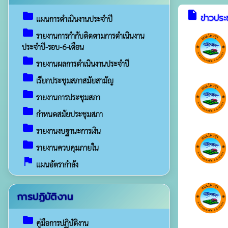
insert_drive_file
folder
ข่าวประ
แผนการดำเนินงานประจำปี
folder
รายงานการกำกับติดตามการดำเนินงาน
ประจำปี-รอบ-6-เดือน
folder
รายงานผลการดำเนินงานประจำปี
folder
เรียกประชุมสภาสมัยสามัญ
folder
รายงานการประชุมสภา
folder
กำหนดสมัยประชุมสภา
folder
รายงานงบฐานะการเงิน
folder
รายงานควบคุมภายใน
assistant_photo
แผนอัตรากำลัง
การปฏิบัติงาน
folder
คู่มือการปฏิบัติงาน