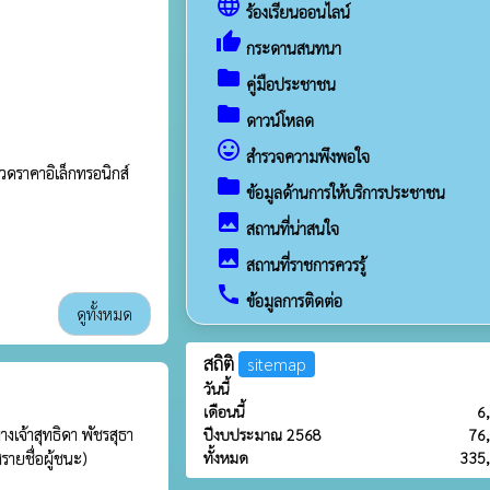
language
ร้องเรียนออนไลน์
thumb_up
กระดานสนทนา
folder
คู่มือประชาชน
folder
ดาวน์โหลด
sentiment_very_satisfied
สำรวจความพึงพอใจ
วดราคาอิเล็กทรอนิกส์
folder
ข้อมูลด้านการให้บริการประชาชน
image
สถานที่น่าสนใจ
image
สถานที่ราชการควรรู้
call
ข้อมูลการติดต่อ
ดูทั้งหมด
สถิติ
sitemap
วันนี้
เดือนนี้
6
เจ้าสุทธิดา พัชรสุธา
ปีงบประมาณ 2568
76
ทั้งหมด
335
รายชื่อผู้ชนะ)