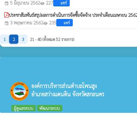
5 มิถุนายน 2562
227
แชร์
event
visibility
ประชาสัมพันธ์สรุปผลการดำเนินการจัดซื้อจัดจ้าง ประจำเดือนเมษายน 25
3 พฤษภาคม 2562
235
แชร์
event
visibility
1
2
3
21 - 40 (ทั้งหมด 52 รายการ)
องค์การบริหารส่วนตำบลโพนสูง
อำเภอสว่างแดนดิน จังหวัดสกลนคร
ผู้ดูแลระบบ
พัฒนาระบบ