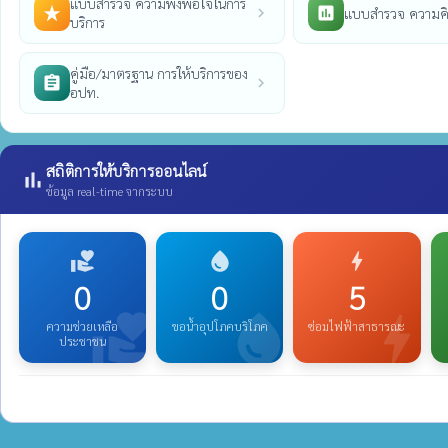
แบบสำรวจ ความพึงพอใจในการ
star_rate
poll
แบบสำรวจ ความคิ
chevron_right
บริการ
คู่มือ/มาตรฐาน การให้บริการของ
assignment
chevron_right
อปท.
สถิติการให้บริการออนไลน์
bar_chart
ข้อมูล real-time จากระบบ
volunteer_activism
water_drop
bolt
0
0
5
volunteer_activism
water_drop
bolt
ความช่วยเหลือ
ขอน้ำอุปโภคบริโภค
ซ่อมไฟฟ้าสาธารณะ
ประชาชน