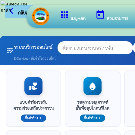
arrow_back_ios
ยินดีต้อ
กลับเมนูหลัก
apps
today
เมนูหลัก
ส่วนราชการ
ระบบบริการออนไลน์
app_registration
E-Services · ยื่นคำร้องออนไลน์
volunteer_activism
water_drop
แบบคำร้องขอรับ
ขอความอนุเคราะห์
ความช่วยเหลือประชาชน
น้ำเพื่ออุปโภคบริโภค
ยื่นคำร้อง
ยื่นคำร้อง
arrow_forward
arrow_forward