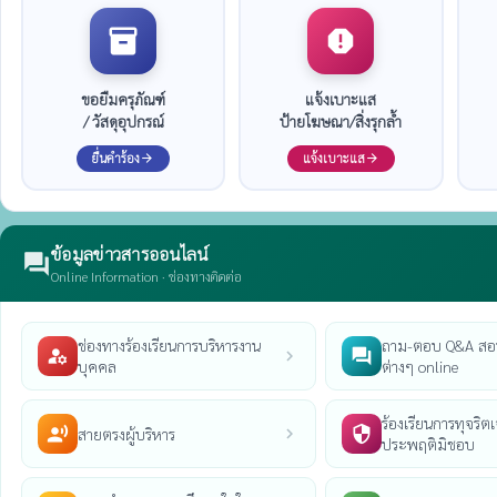
inventory_2
report
ขอยืมครุภัณฑ์
แจ้งเบาะแส
/ วัสดุอุปกรณ์
ป้ายโฆษณา/สิ่งรุกล้ำ
ยื่นคำร้อง
แจ้งเบาะแส
arrow_forward
arrow_forward
ข้อมูลข่าวสารออนไลน์
forum
Online Information · ช่องทางติดต่อ
ช่องทางร้องเรียนการบริหารงาน
ถาม-ตอบ Q&A สอ
manage_accounts
question_answer
chevron_right
บุคคล
ต่างๆ online
ร้องเรียนการทุจริตเจ
record_voice_over
security
สายตรงผู้บริหาร
chevron_right
ประพฤติมิชอบ