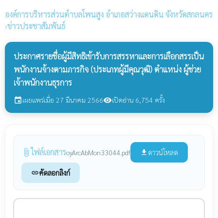
องค์การบริหารส่วนตำบลโพนสูง
อำเภอสว่างแดนดิน จังหวัดสกลนคร
›
ข่าวประชาสัมพันธ์
ประกาศรายชื่อผู้มีสิทธิเข้ารับการสรรหาและการเลือกสรรเป็น
พนักงานจ้างตามภารกิจ (ประเภทผู้มีคุณวุฒิ) ตำแหน่ง ผู้ช่วย
เจ้าพนักงานธุรการ
เผยแพร่เมื่อ 27 มีนาคม 2566
เปิดอ่าน 6,754 ครั้ง
event
visibility
ไฟล์เอกสาร
attach_file
ดาวน์โหลด
oyArcAbMon33044.pdf
file_download
คัดลอกลิงก์
link