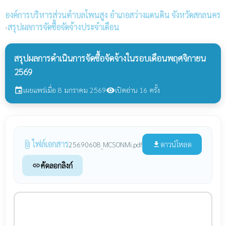
องค์การบริหารส่วนตำบลโพนสูง
อำเภอสว่างแดนดิน จังหวัดสกลนคร
›
สรุปผลการจัดซื้อจัดจ้างประจำเดือน
สรุปผลการดำเนินการจัดซื้อจัดจ้างในรอบเดือนพฤศจิกายน
2569
เผยแพร่เมื่อ 8 มกราคม 2569
เปิดอ่าน 16 ครั้ง
event
visibility
ไฟล์เอกสาร
attach_file
ดาวน์โหลด
25690608_MCSONMi.pdf
file_download
คัดลอกลิงก์
link