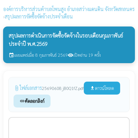
องค์การบริหารส่วนตำบลโพนสูง
อำเภอสว่างแดนดิน จังหวัดสกลนคร
›
สรุปผลการจัดซื้อจัดจ้างประจำเดือน
สรุปผลการดำเนินการจัดซื้อจัดจ้างในรอบเดือนกุมภาพันธ์
ประจำปี พ.ศ.2569
เผยแพร่เมื่อ 8 กุมภาพันธ์ 2569
เปิดอ่าน 19 ครั้ง
event
visibility
ไฟล์เอกสาร
attach_file
ดาวน์โหลด
25690608_jB0Q1fZ.pdf
file_download
คัดลอกลิงก์
link