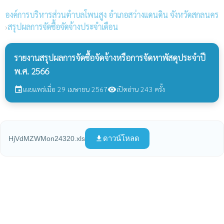
องค์การบริหารส่วนตำบลโพนสูง
อำเภอสว่างแดนดิน จังหวัดสกลนคร
›
สรุปผลการจัดซื้อจัดจ้างประจำเดือน
รายงานสรุปผลการจัดซื้อจัดจ้างหรือการจัดหาพัสดุประจำปี
พ.ศ. 2566
เผยแพร่เมื่อ 29 เมษายน 2567
เปิดอ่าน 243 ครั้ง
event
visibility
ดาวน์โหลด
HjVdMZWMon24320.xls
file_download