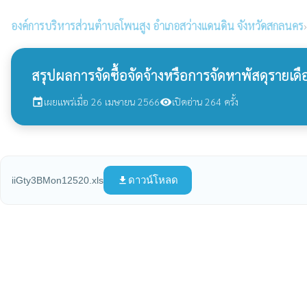
องค์การบริหารส่วนตำบลโพนสูง
อำเภอสว่างแดนดิน จังหวัดสกลนคร
›
สรุปผลการจัดซื้อจัดจ้างหรือการจัดหาพัสดุรายเ
เผยแพร่เมื่อ 26 เมษายน 2566
เปิดอ่าน 264 ครั้ง
event
visibility
ดาวน์โหลด
iiGty3BMon12520.xls
file_download