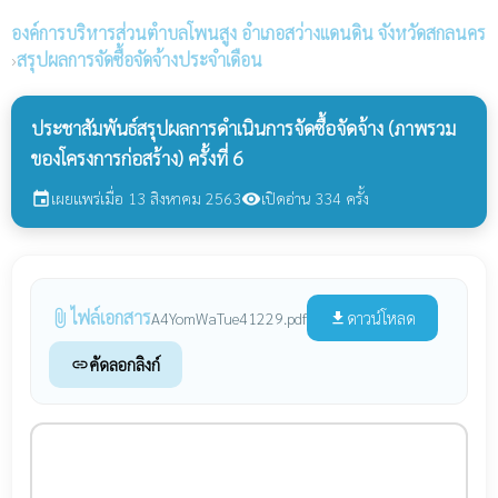
องค์การบริหารส่วนตำบลโพนสูง
อำเภอสว่างแดนดิน จังหวัดสกลนคร
›
สรุปผลการจัดซื้อจัดจ้างประจำเดือน
ประชาสัมพันธ์สรุปผลการดำเนินการจัดซื้อจัดจ้าง (ภาพรวม
ของโครงการก่อสร้าง) ครั้งที่ 6
เผยแพร่เมื่อ 13 สิงหาคม 2563
เปิดอ่าน 334 ครั้ง
event
visibility
ไฟล์เอกสาร
attach_file
ดาวน์โหลด
A4YomWaTue41229.pdf
file_download
คัดลอกลิงก์
link