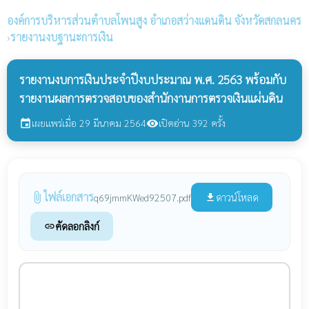
องค์การบริหารส่วนตำบลโพนสูง
อำเภอสว่างแดนดิน จังหวัดสกลนคร
›
รายงานงบฐานะการเงิน
รายงานงบการเงินประจำปีงบประมาณ พ.ศ. 2563 พร้อมกับ
รายงานผลการตรวจสอบของสำนักงานการตรวจเงินแผ่นดิน
เผยแพร่เมื่อ 29 มีนาคม 2564
เปิดอ่าน 392 ครั้ง
event
visibility
ไฟล์เอกสาร
attach_file
ดาวน์โหลด
q69jmmKWed92507.pdf
file_download
คัดลอกลิงก์
link